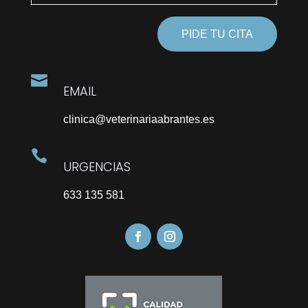
PIDE TU CITA

EMAIL
clinica@veterinariaabrantes.es

URGENCIAS
633 135 581