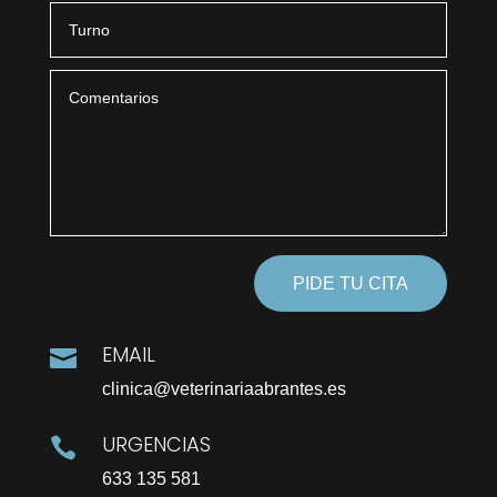
PIDE TU CITA
EMAIL

clinica@veterinariaabrantes.es
URGENCIAS

633 135 581