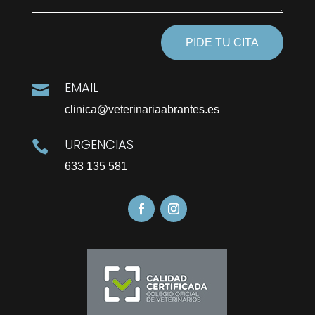
PIDE TU CITA
EMAIL

clinica@veterinariaabrantes.es
URGENCIAS

633 135 581