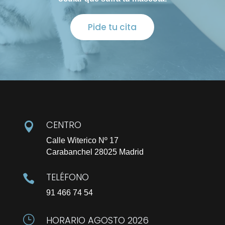
Pide tu cita
CENTRO

Calle Witerico Nº 17
Carabanchel 28025 Madrid
TELÉFONO

91 466 74 54
}
HORARIO AGOSTO 2026